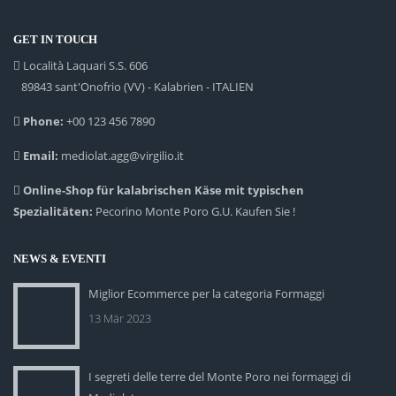
GET IN TOUCH
Località Laquari S.S. 606
89843 sant'Onofrio (VV) - Kalabrien - ITALIEN
Phone:
+00 123 456 7890
Email:
mediolat.agg@virgilio.it
Online-Shop für kalabrischen Käse mit typischen
Spezialitäten:
Pecorino Monte Poro G.U. Kaufen Sie !
NEWS & EVENTI
Miglior Ecommerce per la categoria Formaggi
13 Mär 2023
I segreti delle terre del Monte Poro nei formaggi di