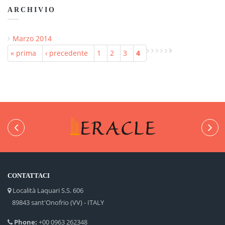
ARCHIVIO
Marzo 2014
« prima
‹ precedente
1
2
3
4
Pagine
CONTATTACI
Località Laquari S.S. 606
89843 sant'Onofrio (VV) - ITALY
Phone:
+00 0963 262348